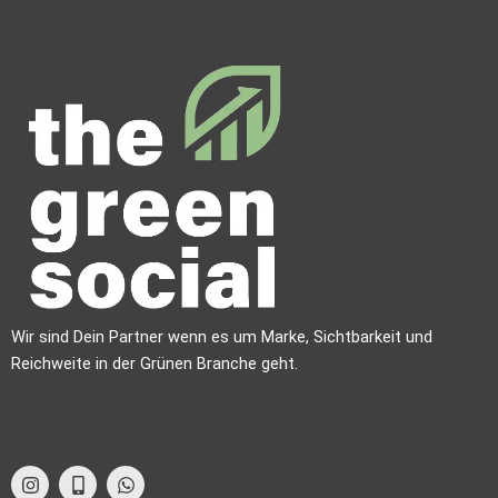
Wir sind Dein Partner wenn es um Marke, Sichtbarkeit und
Reichweite in der Grünen Branche geht.
I
M
W
n
o
h