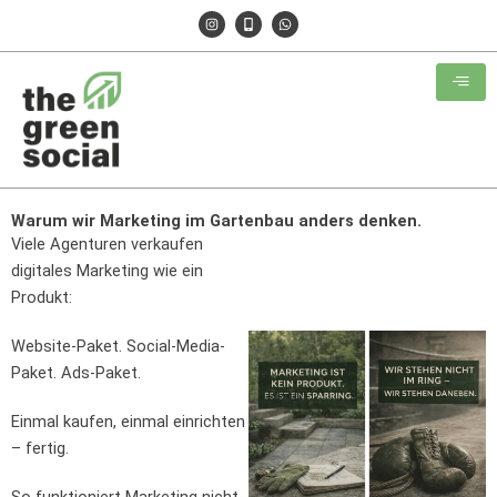
Zum
I
M
W
n
o
h
Inhalt
s
b
a
t
i
t
springen
a
l
s
g
e
a
r
-
p
a
a
p
m
l
t
Warum wir Marketing im Gartenbau anders denken.
Viele Agenturen verkaufen
digitales Marketing wie ein
Produkt:
Website-Paket. Social-Media-
Paket. Ads-Paket.
Einmal kaufen, einmal einrichten
– fertig.