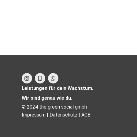
I
M
W
n
o
h
s
b
a
Leistungen für dein Wachstum.
t
i
t
a
l
s
Wir sind genau wie du.
g
e
a
© 2024 the green social gmbh
r
-
p
a
a
p
Impressum |
Datenschutz |
AGB
m
l
t