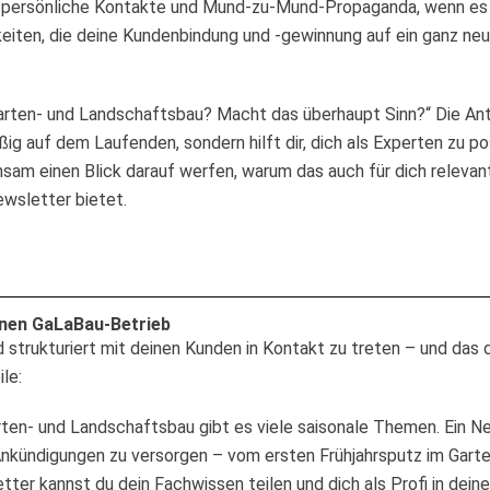
f persönliche Kontakte und Mund-zu-Mund-Propaganda, wenn e
hkeiten, die deine Kundenbindung und -gewinnung auf ein ganz ne
Garten- und Landschaftsbau? Macht das überhaupt Sinn?“ Die Antwo
g auf dem Laufenden, sondern hilft dir, dich als Experten zu pos
m einen Blick darauf werfen, warum das auch für dich relevant 
wsletter bietet.
einen GaLaBau-Betrieb
d strukturiert mit deinen Kunden in Kontakt zu treten – und das 
le:
rten- und Landschaftsbau gibt es viele saisonale Themen. Ein N
nkündigungen zu versorgen – vom ersten Frühjahrsputz im Garten 
tter kannst du dein Fachwissen teilen und dich als Profi in dein