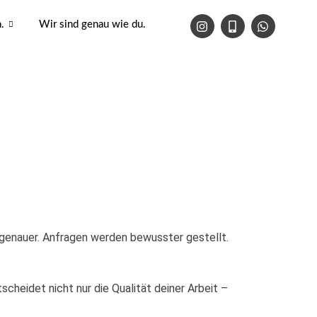
I
M
W
.
Wir sind genau wie du.
n
o
h
s
b
a
t
i
t
a
l
s
g
e
a
r
-
p
a
a
p
m
l
t
 genauer. Anfragen werden bewusster gestellt.
cheidet nicht nur die Qualität deiner Arbeit –